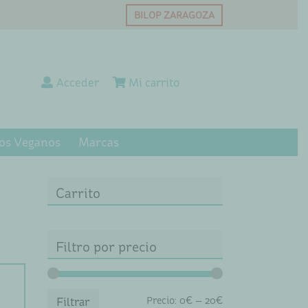
BILOP ZARAGOZA
Acceder
Mi carrito
os Veganos
Marcas
Carrito
Filtro por precio
Precio
Precio
Precio:
0€
—
20€
Filtrar