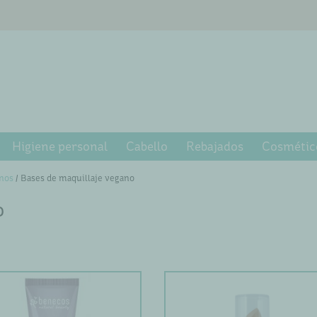
Higiene personal
Cabello
Rebajados
Cosmétic
nos
/ Bases de maquillaje vegano
o