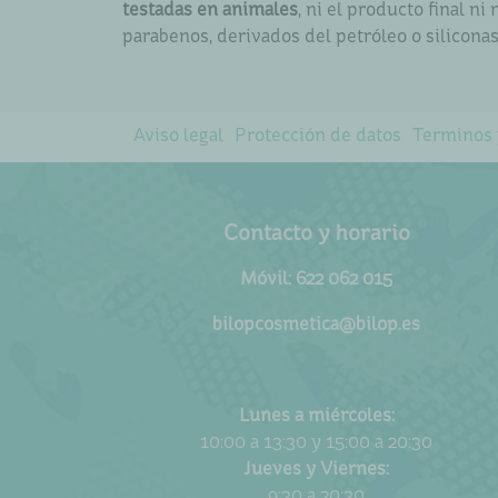
testadas en animales
, ni el producto final 
parabenos, derivados del petróleo o siliconas
Aviso legal
Protección de datos
Terminos 
Contacto y horario
Móvil: 622 062 015
bilopcosmetica@bilop.es
Lunes a miércoles:
10:00 a 13:30 y 15:00 a 20:30
Jueves y Viernes:
9:30 a 20:30