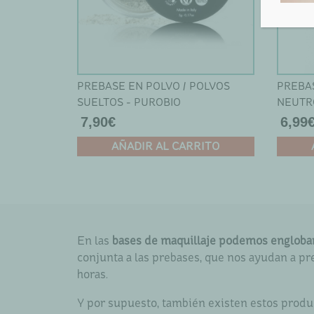
pueden
puede
elegir
elegir
en
en
la
la
página
página
PREBASE EN POLVO / POLVOS
PREBAS
de
de
SUELTOS - PUROBIO
NEUTR
producto
produc
7,90
€
6,99
AÑADIR AL CARRITO
En las
bases de maquillaje podemos englobar a
conjunta a las prebases, que nos ayudan a p
horas.
Y por supuesto, también existen estos produ