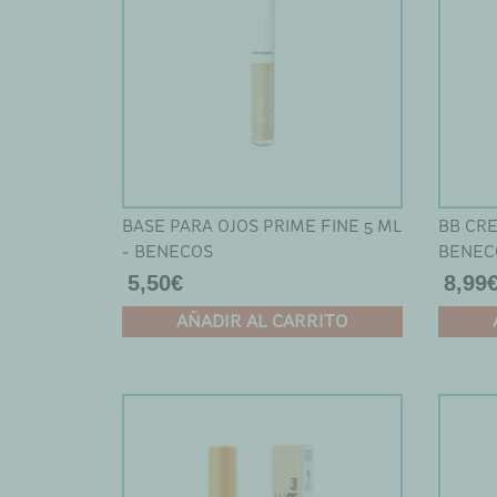
BASE PARA OJOS PRIME FINE 5 ML
BB CREA
- BENECOS
BENEC
5,50
€
8,99
AÑADIR AL CARRITO
Este
produc
tiene
múltip
variant
Las