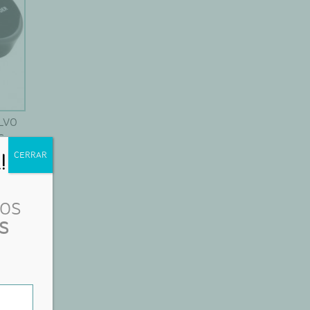
LVO
S
!
CERRAR
ROS
S