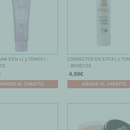
M 8 EN 1 ( 3 TONOS ) -
CORRECTOR EN STICK ( 2 TON
OS
- BENECOS
€
4,99
€
AÑADIR AL CARRITO
AÑADIR AL CARRITO
Este
to
producto
tiene
les
múltiples
es.
variantes.
Las