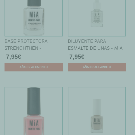
BASE PROTECTORA
DILUYENTE PARA
STRENGHTHEN -
ESMALTE DE UÑAS - MIA
ESMALTE 9 FREE -
7,95
€
7,95
€
PUROBIO
AÑADIR AL CARRITO
AÑADIR AL CARRITO