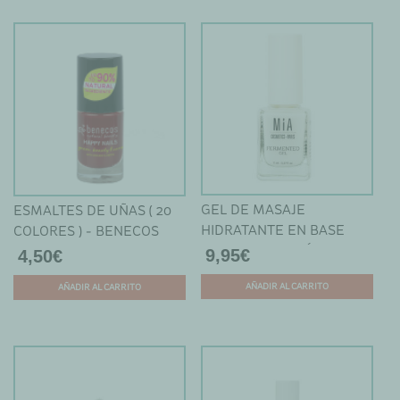
producto
tiene
múltiples
variantes.
Las
opciones
se
pueden
elegir
en
GEL DE MASAJE
ESMALTES DE UÑAS ( 20
la
HIDRATANTE EN BASE
COLORES ) - BENECOS
página
AGUA PARA CUTÍCULAS -
9,95
€
4,50
€
de
MIA
producto
AÑADIR AL CARRITO
AÑADIR AL CARRITO
Este
producto
tiene
múltiples
variantes.