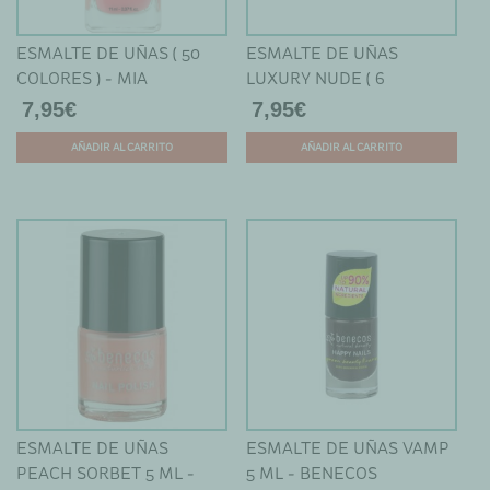
ESMALTE DE UÑAS ( 50
ESMALTE DE UÑAS
COLORES ) - MIA
LUXURY NUDE ( 6
COSMETICS
COLORES ) - MIA
7,95
€
7,95
€
AÑADIR AL CARRITO
AÑADIR AL CARRITO
Este
Este
producto
producto
tiene
tiene
múltiples
múltiples
variantes.
variantes.
Las
Las
opciones
opciones
se
se
pueden
pueden
elegir
elegir
en
en
ESMALTE DE UÑAS
ESMALTE DE UÑAS VAMP
la
la
PEACH SORBET 5 ML -
5 ML - BENECOS