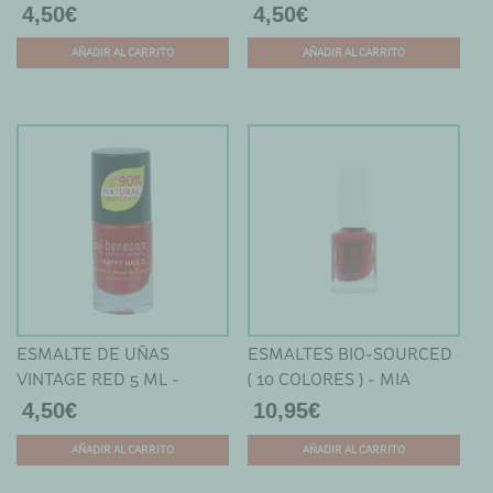
página
página
BENECOS
4,50
€
4,50
€
de
de
producto
producto
AÑADIR AL CARRITO
AÑADIR AL CARRITO
ESMALTE DE UÑAS
ESMALTES BIO-SOURCED
VINTAGE RED 5 ML -
( 10 COLORES ) - MIA
BENECOS
4,50
€
10,95
€
AÑADIR AL CARRITO
AÑADIR AL CARRITO
Este