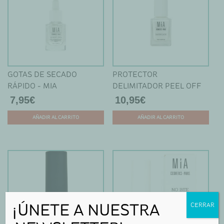
Las
opciones
se
pueden
elegir
en
GOTAS DE SECADO
PROTECTOR
la
RÁPIDO - MIA
DELIMITADOR PEEL OFF
página
PARA ESMALTADO - MIA
7,95
€
10,95
€
de
producto
AÑADIR AL CARRITO
AÑADIR AL CARRITO
¡ÚNETE A NUESTRA
CERRAR