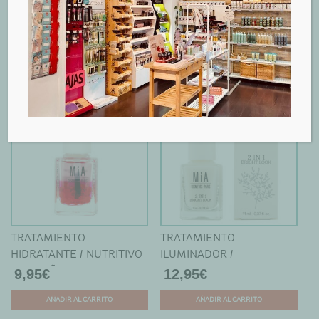
página
FINAS Y FRÁGILES - MIA
ESTIMULADOR DEL
10,95
€
9,95
€
de
CRECIMIENTO PARA UÑAS
producto
AÑADIR AL CARRITO
AÑADIR AL CARRITO
- MIA
TRATAMIENTO
TRATAMIENTO
HIDRATANTE / NUTRITIVO
ILUMINADOR /
PARA UÑAS - MIA
ANTIMANCHAS PARA
9,95
€
12,95
€
UÑAS - MIA
AÑADIR AL CARRITO
AÑADIR AL CARRITO