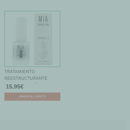
TRATAMIENTO
REESTRUCTURANTE
TRIPLE 5 DE UÑAS - MIA
15,95
€
AÑADIR AL CARRITO