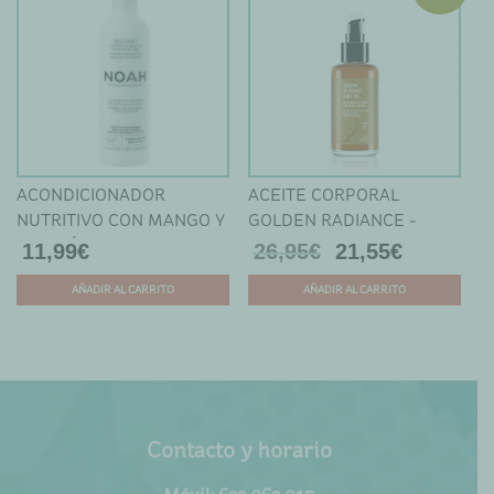
ACONDICIONADOR
ACEITE CORPORAL
NUTRITIVO CON MANGO Y
GOLDEN RADIANCE -
PROTEÍNAS DE ARROZ -
FRESLHY
11,99
€
26,95
€
21,55
€
NOAH
AÑADIR AL CARRITO
AÑADIR AL CARRITO
Este
producto
tiene
múltiples
variantes.
Contacto y horario
Las
opciones