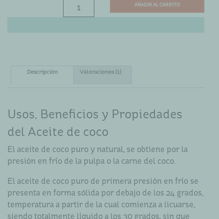
ACEITE
AÑADIR AL CARRITO
DE
COCO
PURO
100%
–
Descripción
ARGANSUN
Valoraciones (1)
cantidad
Usos, Beneficios y Propiedades
del Aceite de coco
El aceite de coco puro y natural, se obtiene por la
presión en frío de la pulpa o la carne del coco.
El aceite de coco puro de primera presión en frío se
presenta en forma sólida por debajo de los 24 grados,
temperatura a partir de la cual comienza a licuarse,
siendo totalmente líquido a los 30 grados, sin que