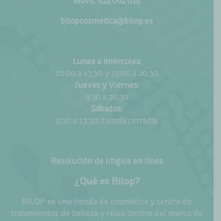
Móvil: 622 062 015
se
pueden
bilopcosmetica@bilop.es
elegir
en
la
Lunes a miércoles:
página
10:00 a 13:30 y 15:00 a 20:30
de
Jueves y Viernes:
producto
9:30 a 20:30
Sábados:
9:30 a 13:30 (tienda cerrada)
Resolución de litigios en línea
¿Qué es Bilop?
BILOP es una tienda de cosmética y centro de
tratamientos de belleza y relax dentro del marco de