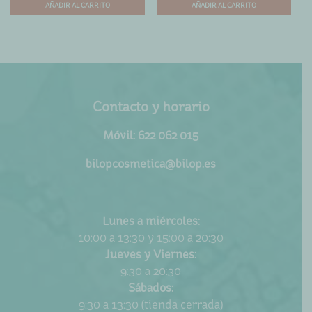
producto
AÑADIR AL CARRITO
AÑADIR AL CARRITO
Contacto y horario
Móvil: 622 062 015
bilopcosmetica@bilop.es
Lunes a miércoles:
10:00 a 13:30 y 15:00 a 20:30
Jueves y Viernes:
9:30 a 20:30
Sábados:
9:30 a 13:30 (tienda cerrada)