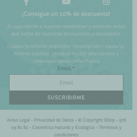
¡Consigue un 10% de descuento!
Al suscribirte a nuestra newsletter y entérate antes
que nadie de nuestros descuentos y novedades.
< class="p-nlform-maintitle ">Inscripción < class="p-
nlform-subtitle ">Acepto recibir descuentos y
comunicaciones comerciales.
Email *
Aviso Legal - Privacidad de Datos
- © Copyright Bilop - 976
09 81 82 - Cosmética Natural y Ecológica -
Términos y
condiciones