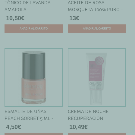
TÓNICO DE LAVANDA -
ACEITE DE ROSA
AMAPOLA
MOSQUETA 100% PURO -
AMAPOLA
10,50
€
13
€
AÑADIR AL CARRITO
AÑADIR AL CARRITO
Este
producto
tiene
múltiples
variantes.
Las
opciones
se
pueden
elegir
en
ESMALTE DE UÑAS
CREMA DE NOCHE
la
PEACH SORBET 5 ML -
RECUPERACION
página
BENECOS
ANTIEDAD - NATURA
4,50
€
10,49
€
de
SIBERICA